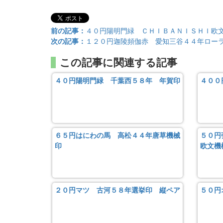
前の記事：
４０円陽明門緑 ＣＨＩＢＡＮＩＳＨＩ欧
次の記事：
１２０円迦陵頻伽赤 愛知三谷４４年ロー
この記事に関連する記事
４０円陽明門緑 千葉西５８年 年賀印
４００
６５円はにわの馬 高松４４年唐草機械
５０円
印
欧文機
２０円マツ 古河５８年選挙印 縦ペア
５０円