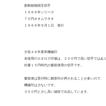
新動植物国宝切手
１９６６年シリーズ
７５円オオムラサキ
１９６６年９月１日 発行
大垣４６年唐草機械印
未使用のカタログ評価は、２００円で高い切手ではあ
封書１５円時代の書留便用の切手です。
書留便は受付時に櫛形印が押されることが多いので、
機械印は少ないです。
３００円と少し高い値段で出品しています。