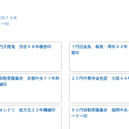
文印７９年
ラー印
円天燈鬼 渋谷５８年櫛形印
７円旧金魚 島根・周布４３年
賀印
弥勒菩薩像赤 京都中央７７年和
２０円中尊寺金色堂 大垣４４
械印
オシドリ 枚方北２２年機械印
５０円弥勒菩薩像赤 福岡中央
ーラー印