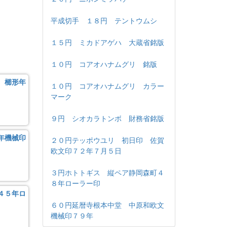
平成切手 １８円 テントウムシ
１５円 ミカドアゲハ 大蔵省銘版
１０円 コアオハナムグリ 銘版
 櫛形年
１０円 コアオハナムグリ カラー
マーク
９円 シオカラトンボ 財務省銘版
年機械印
２０円テッポウユリ 初日印 佐賀
欧文印７２年７月５日
３円ホトトギス 縦ペア静岡森町４
８年ローラー印
４５年ロ
６０円延暦寺根本中堂 中原和欧文
機械印７９年