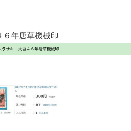
４６年唐草機械印
ムラサキ 大垣４６年唐草機械印